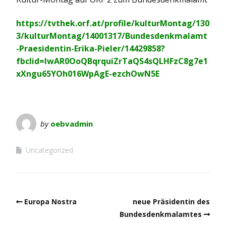
https://tvthek.orf.at/profile/kulturMontag/130
3/kulturMontag/14001317/Bundesdenkmalamt
-Praesidentin-Erika-Pieler/14429858?
fbclid=IwAR0OoQBqrquiZrTaQS4sQLHFzC8g7e1
xXngu65YOh016WpAgE-ezchOwN5E
by
oebvadmin
Uncategorized
Europa Nostra
neue Präsidentin des
Bundesdenkmalamtes