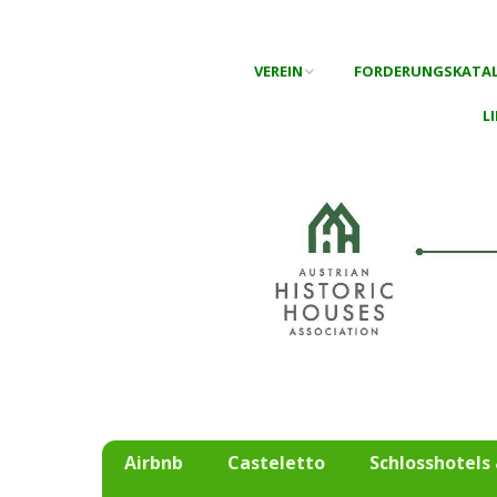
VEREIN
FORDERUNGSKATAL
L
Aufgaben
Bessere rechtliche
Rahmenbedingungen
Baudenkmäler
Broschüre
Spendenbrief
Mitgliedschaft
Vorstand
Landesdelegaten
Media
Airbnb
Casteletto
Schlosshotels