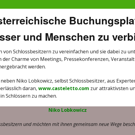
österreichische Buchungspla
sser und Menschen zu verb
ben von Schlossbesitzern zu vereinfachen und sie dabei zu u
 der Charme von Meetings, Pressekonferenzen, Veranstaltun
hergebracht werden.
 neben Niko Lobkowicz, selbst Schlossbesitzer, aus Expert
erlässlich daran,
www.casteletto.com
zur attraktivsten u
in Schlössern zu machen.
Niko Lobkowicz
ossbesitzern und möchten mit ihnen gemeinsam neue Wege beschr